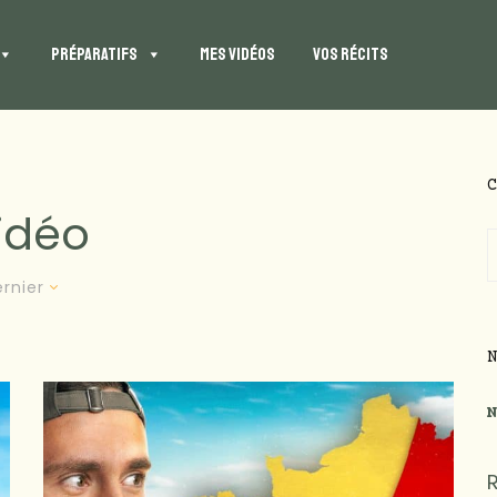
PRÉPARATIFS
MES VIDÉOS
VOS RÉCITS
idéo
C
rnier
N