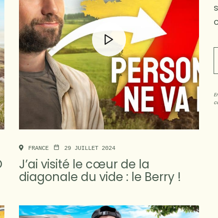
c
E
co
FRANCE
29 JUILLET 2024
O
J’ai visité le cœur de la
diagonale du vide : le Berry !