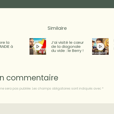
Similaire
ore la
J’ai visité le cœur
NDIE à
de la diagonale
du vide : le Berry !
un commentaire
ne sera pas publiée.
Les champs obligatoires sont indiqués avec
*