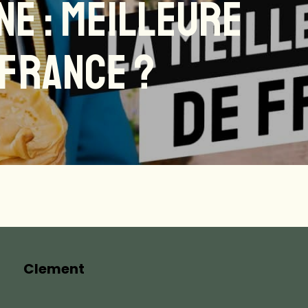
NE : MEILLEURE
 FRANCE ?
Clement