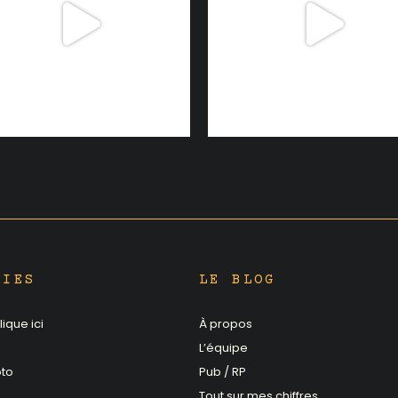
RIES
LE BLOG
ique ici
À propos
L’équipe
oto
Pub / RP
Tout sur mes chiffres