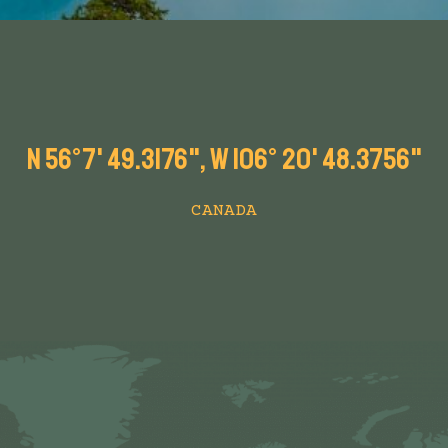
n 56°7' 49.3176", w 106° 20' 48.3756"
CANADA