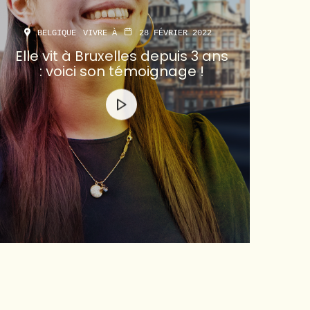
BELGIQUE
VIVRE À
28 FÉVRIER 2022
Elle vit à Bruxelles depuis 3 ans
: voici son témoignage !