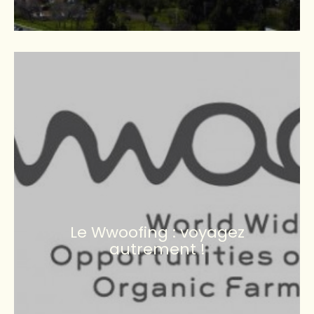
Le Wwoofing : voyagez
autrement !