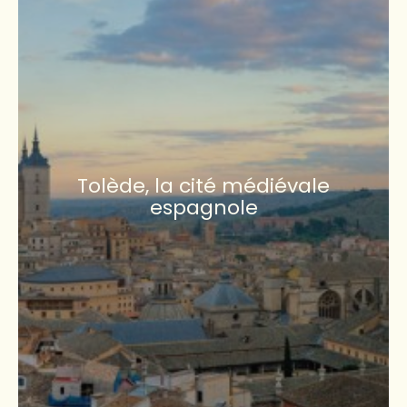
Tolède, la cité médiévale
espagnole