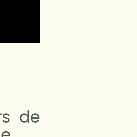
rs de
pe