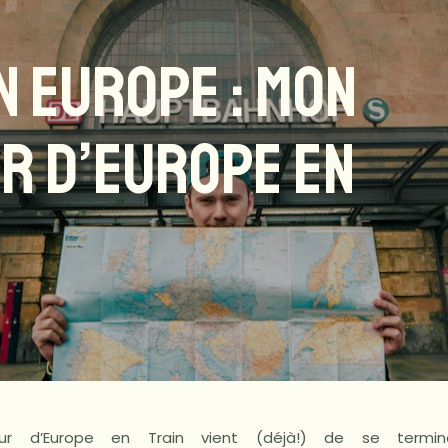
N EUROPE : MON
R D’EUROPE EN
r d’Europe en Train vient (déjà!) de se termin