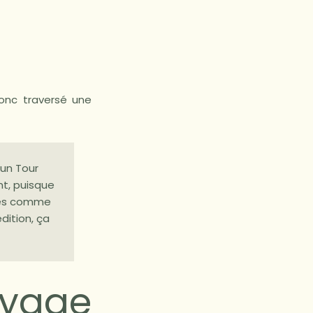
donc traversé une
 un Tour
nt, puisque
lles comme
dition, ça
oyage