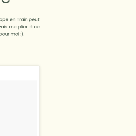
rope en Train peut
vais me plier à ce
pour moi :).