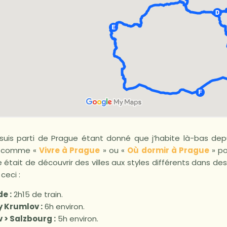
suis parti de Prague étant donné que j’habite là-bas depui
es comme «
Vivre à Prague
» ou «
Où dormir à Prague
» po
était de découvrir des villes aux styles différents dans des
ceci :
e :
2h15 de train.
y Krumlov :
6h environ.
 > Salzbourg :
5h environ.