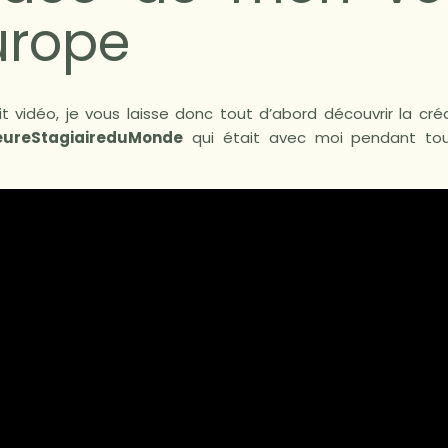
urope
t vidéo, je vous laisse donc tout d’abord découvrir la cré
eureStagiaireduMonde
qui était avec moi pendant to