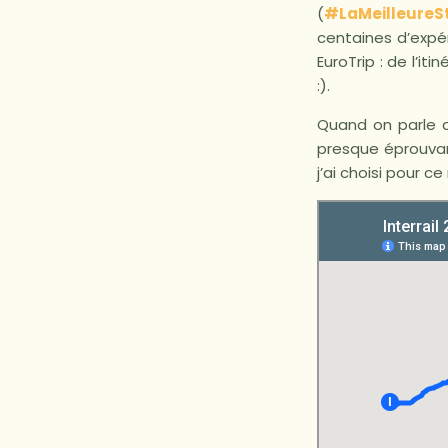
(
#LaMeilleureS
centaines d’expér
EuroTrip : de l’it
:).
Quand on parle d
presque éprouvant.
j’ai choisi pour 