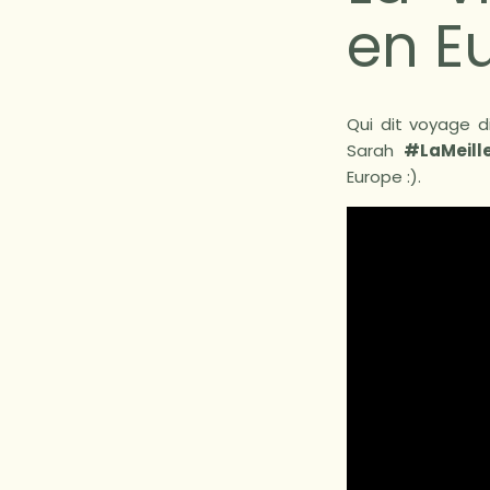
en E
Qui dit voyage di
Sarah
#LaMeill
Europe :).