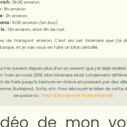
rich :
5h30 environ.
 :
6h environ.
e :
2h environ.
jana :
1h30 environ
(en bus)
.
is :
12h environ, dont 8h de nuit.
s de transport environ. C’est via cet itinéraire que j’ai 
Europe, et je vais vous en faire un bilan détaillé.
i me suivent depuis plus d’un an savent que j’ai déjà réalisé
n Train en mars 2016. Mon itinéraire était totalement différe
arti de Paris jusqu’à Santorin en Grèce en passant par des vi
ienne, Budapest, Sofia, etc. Pour découvrir le bilan de cette é
se passe ici :
Tour d’Europe en Train Interrail
.
idéo de mon v