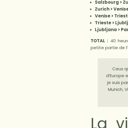
Salzbourg > Zu
Zurich > Venise
Venise > Triest
Trieste > Ljubl
Ljubljana > Par
TOTAL :
40 heure
petite partie de l’
Ceux qu
d’Europe e
je suis p
Munich, V
La v