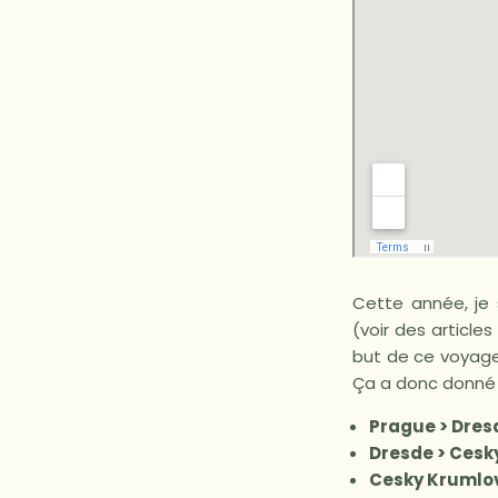
Cette année, je 
(voir des articl
but de ce voyage 
Ça a donc donné 
Prague > Dresd
Dresde > Cesk
Cesky Krumlov