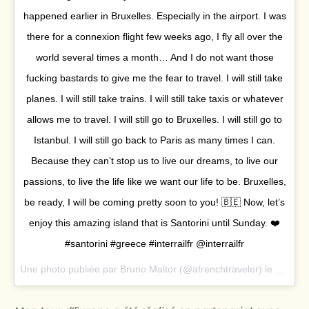
happened earlier in Bruxelles. Especially in the airport. I was
there for a connexion flight few weeks ago, I fly all over the
world several times a month… And I do not want those
fucking bastards to give me the fear to travel. I will still take
planes. I will still take trains. I will still take taxis or whatever
allows me to travel. I will still go to Bruxelles. I will still go to
Istanbul. I will still go back to Paris as many times I can.
Because they can’t stop us to live our dreams, to live our
passions, to live the life like we want our life to be. Bruxelles,
be ready, I will be coming pretty soon to you! 🇧🇪 Now, let’s
enjoy this amazing island that is Santorini until Sunday. ❤️
#santorini #greece #interrailfr @interrailfr
Une photo publiée par Bruno Maltor (@afrenchtraveler) le
22 Mar