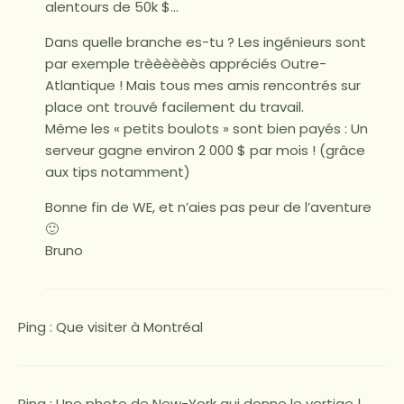
alentours de 50k $…
Dans quelle branche es-tu ? Les ingénieurs sont
par exemple trèèèèèès appréciés Outre-
Atlantique ! Mais tous mes amis rencontrés sur
place ont trouvé facilement du travail.
Même les « petits boulots » sont bien payés : Un
serveur gagne environ 2 000 $ par mois ! (grâce
aux tips notamment)
Bonne fin de WE, et n’aies pas peur de l’aventure
🙂
Bruno
Ping :
Que visiter à Montréal
Ping : Une photo de New-York qui donne le vertige |