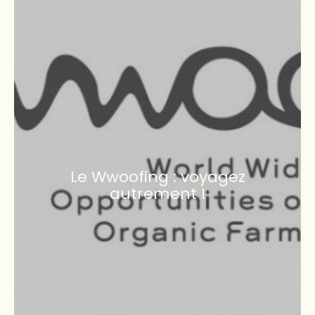
Le Wwoofing : voyagez
autrement !