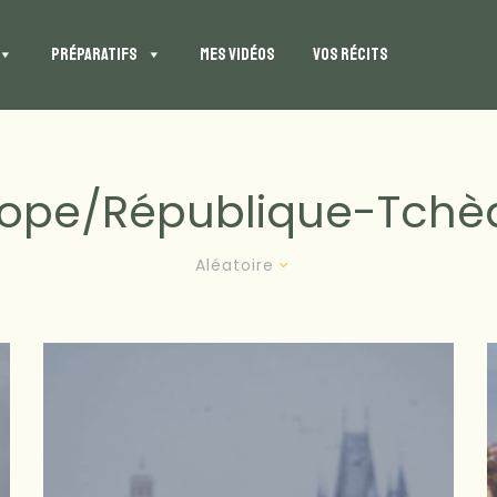
PRÉPARATIFS
MES VIDÉOS
VOS RÉCITS
rope/république-Tchè
Aléatoire