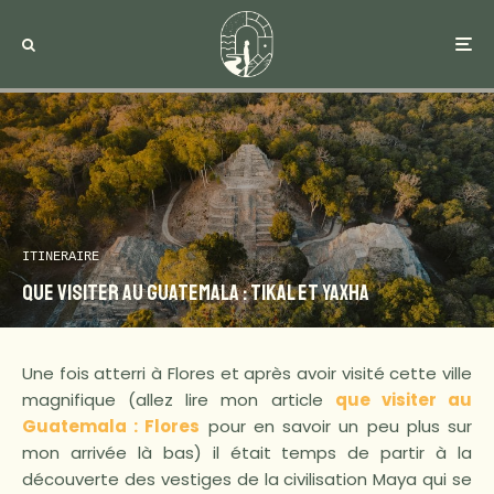
ITINERAIRE
Que visiter au Guatemala : Tikal et Yaxha
Une fois atterri à Flores et après avoir visité cette ville
magnifique (allez lire mon article
que visiter au
Guatemala : Flores
pour en savoir un peu plus sur
mon arrivée là bas) il était temps de partir à la
découverte des vestiges de la civilisation Maya qui se