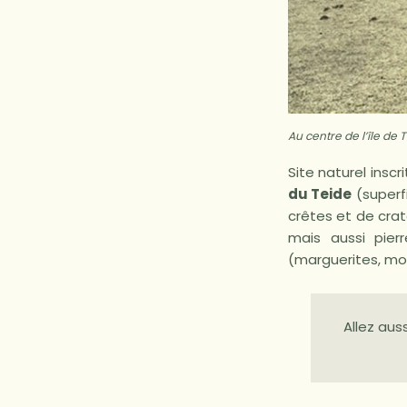
Au centre de l’île de 
Site naturel inscr
du Teide
(superfi
crêtes et de cra
mais aussi pie
(marguerites, mou
Allez auss