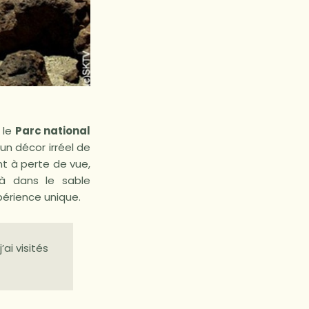
 le
Parc national
 un décor irréel de
t à perte de vue,
à dans le sable
périence unique.
’ai visités