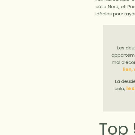
côte Nord, et Pu
idéales pour rayo
Les deux
appartemen
mal d’écon
lien,
La deuxiè
cela,
le 
Top 