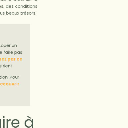
s, des conditions
lus beaux trésors.
 Louer un
e faire pas
ez par ce
s rien!
tion. Pour
decouvrir
ire à