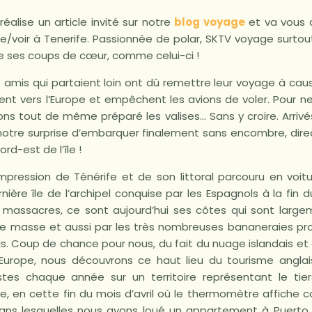
réalise un article invité sur notre
blog voyage
et va vous 
re/voir à Tenerife. Passionnée de polar, SKTV voyage surtou
ge ses coups de cœur, comme celui-ci !
 amis qui partaient loin ont dû remettre leur voyage à ca
ent vers l’Europe et empêchent les avions de voler. Pour n
ns tout de même préparé les valises… Sans y croire. Arrivés
 notre surprise d’embarquer finalement sans encombre, dir
ord-est de l’île !
mpression de Ténérife et de son littoral parcouru en voitu
nière île de l’archipel conquise par les Espagnols à la fin d
s massacres, ce sont aujourd’hui ses côtes qui sont lar
de masse et aussi par les très nombreuses bananeraies p
. Coup de chance pour nous, du fait du nuage islandais et 
 Europe, nous découvrons ce haut lieu du tourisme angla
istes chaque année sur un territoire représentant le tie
e, en cette fin du mois d’avril où le thermomètre affiche
ans lesquelles nous avons loué un appartement à Puerto d