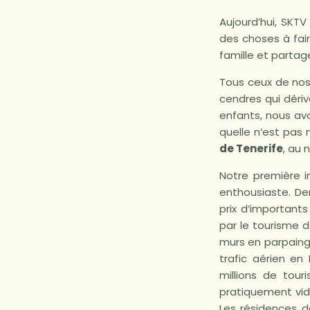
Aujourd’hui, SKTV 
des choses à fai
famille et parta
Tous ceux de nos
cendres qui dériv
enfants, nous avo
quelle n’est pas
de Tenerife
, au n
Notre première i
enthousiaste. Der
prix d’important
par le tourisme 
murs en parpaings
trafic aérien en
millions de tour
pratiquement vid
Les résidences d