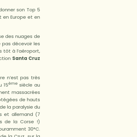
donner son Top 5
t en Europe et en
use des nuages de
e pas décevoir les
 tôt à l’aéroport,
ection
Santa Cruz
re n’est pas très
ème
u 15
siècle au
gement massacrées
rotégées de hauts
de la paralysie du
is et allemand (7
rs de la Corse !)
 couramment 30°C.
e la Cruz, sur la