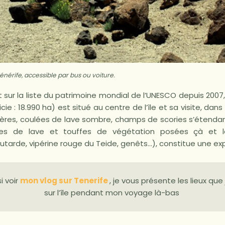
Ténérife, accessible par bus ou voiture.
it sur la liste du patrimoine mondial de l’UNESCO depuis 2007,
cie : 18.990 ha) est situé au centre de l’île et sa visite, dans
tères, coulées de lave sombre, champs de scories s’étendan
rres de lave et touffes de végétation posées çà et l
tarde, vipérine rouge du Teide, genêts…), constitue une ex
i voir
mon vlog sur Tenerife
, je vous présente les lieux que j
sur l’île pendant mon voyage là-bas