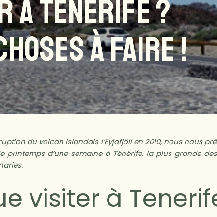
R À TENERIFE ?
CHOSES À FAIRE !
ruption du volcan islandais l’Eyjafjöll en 2010, nous nous p
e printemps d’une semaine à Ténérife, la plus grande des î
aries.
e visiter à Tenerif