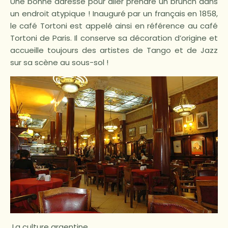
Une bonne adresse pour aller prendre un brunch dans
un endroit atypique ! Inauguré par un français en 1858,
le café Tortoni est appelé ainsi en référence au café
Tortoni de Paris. Il conserve sa décoration d’origine et
accueille toujours des artistes de Tango et de Jazz
sur sa scène au sous-sol !
La culture argentine