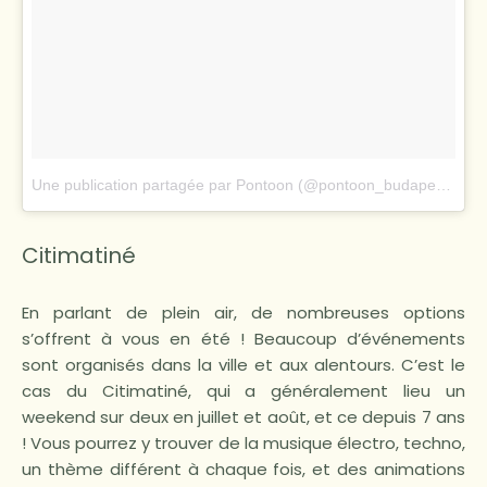
Une publication partagée par Pontoon (@pontoon_budapest)
le
9
Citimatiné
En parlant de plein air, de nombreuses options
s’offrent à vous en été ! Beaucoup d’événements
sont organisés dans la ville et aux alentours. C’est le
cas du Citimatiné, qui a généralement lieu un
weekend sur deux en juillet et août, et ce depuis 7 ans
! Vous pourrez y trouver de la musique électro, techno,
un thème différent à chaque fois, et des animations