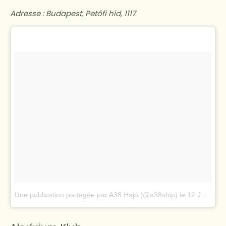
Adresse : Budapest, Petőfi híd, 1117
Une publication partagée par A38 Hajó (@a38ship)
le
12 Juil. 2018 à 5 :59 PDT