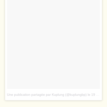
Une publication partagée par Kuplung (@kuplungbp)
le
19 Juil. 2016 à 5 :40 PDT