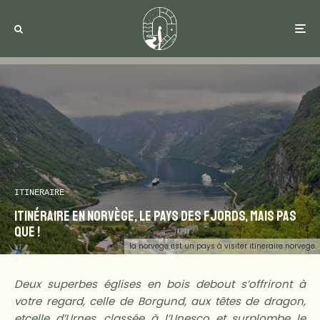
ITINERAIRE
Itinéraire en Norvège, le pays des fjords, mais pas
que !
la norvege est un pays à visiter itineraire norvege
Deux superbes églises en bois debout s’offriront à
votre regard, celle de Borgund, aux têtes de dragon,
etcelle d’Urnes, classée à l’Unesco et surplombe le