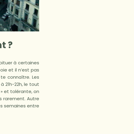
t ?
ituer à certaines
ie et il n’est pas
 te connaître. Les
à 21h-22h, le tout
e
» et tolérante, on
ès rarement. Autre
les semaines entre