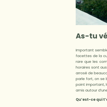
As-tu vé
Important semble
facettes de la cu
rare que les co
horaires sont aus
arrosé de beaucou
parle fort, on se
point important, l
amis autour d’un
Qu’est-ce qui t’