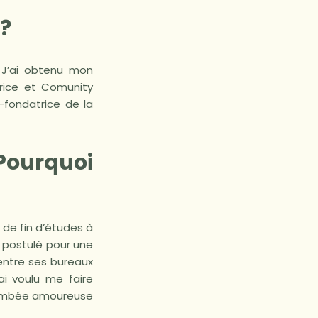
r?
. J’ai obtenu mon
trice et Comunity
-fondatrice de la
Pourquoi
 de fin d’études à
 postulé pour une
entre ses bureaux
i voulu me faire
 tombée amoureuse