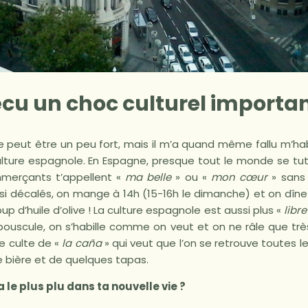
cu un choc culturel importan
 peut être un peu fort, mais il m’a quand même fallu m’hab
lture espagnole. En Espagne, presque tout le monde se tuto
mmerçants t’appellent «
ma belle
» ou «
mon cœur
» sans
si décalés, on mange à 14h (15-16h le dimanche) et on dîne 
p d’huile d’olive ! La culture espagnole est aussi plus «
libr
 bouscule, on s’habille comme on veut et on ne râle que tr
e culte de «
la caña
» qui veut que l’on se retrouve toutes 
e bière et de quelques tapas.
a le plus plu dans ta nouvelle vie ?