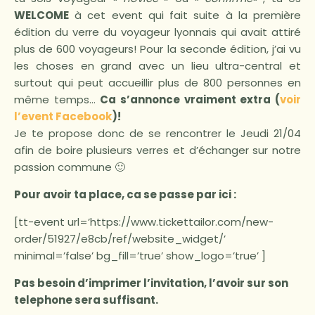
WELCOME
à cet event qui fait suite à la première
édition du verre du voyageur lyonnais qui avait attiré
plus de 600 voyageurs! Pour la seconde édition, j’ai vu
les choses en grand avec un lieu ultra-central et
surtout qui peut accueillir plus de 800 personnes en
même temps…
Ca s’annonce vraiment extra (
voir
l’event Facebook
)!
Je te propose donc de se rencontrer le Jeudi 21/04
afin de boire plusieurs verres et d’échanger sur notre
passion commune 🙂
Pour avoir ta place, ca se passe par ici :
[tt-event url=’https://www.tickettailor.com/new-
order/51927/e8cb/ref/website_widget/’
minimal=’false’ bg_fill=’true’ show_logo=’true’ ]
Pas besoin d’imprimer l’invitation, l’avoir sur son
telephone sera suffisant.