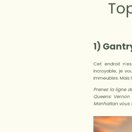
Top
1) Gantr
Cet endroit n’e
incroyable, je v
immeubles. Mais l
Prenez la ligne d
Queens: Vernon B
Manhattan vous s