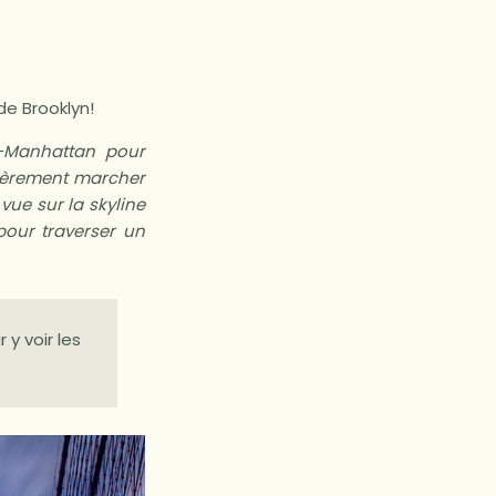
de Brooklyn!
n-Manhattan pour
ulièrement marcher
ue sur la skyline
pour traverser un
 y voir les