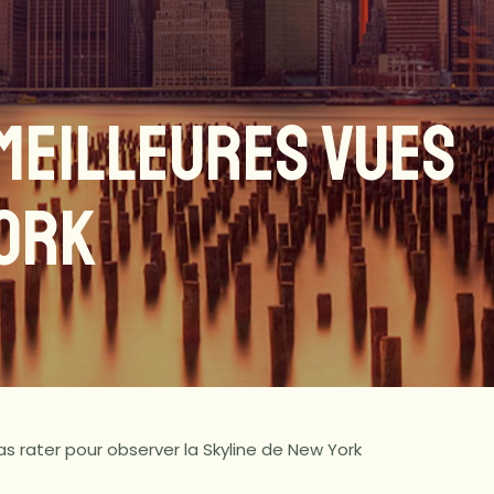
 MEILLEURES VUES
ORK
as rater pour observer la Skyline de New York