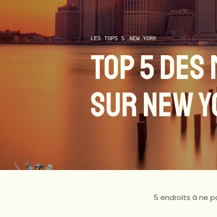
LES TOPS 5
NEW YORK
TOP 5 DES
SUR NEW Y
5 endroits à ne p