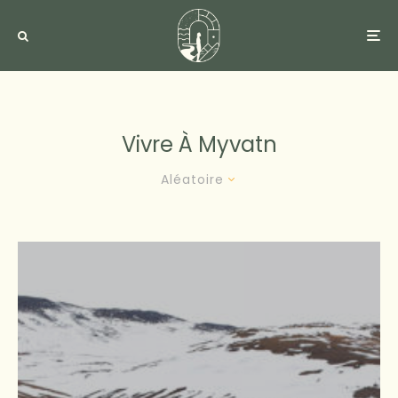
Vivre À Myvatn
Aléatoire