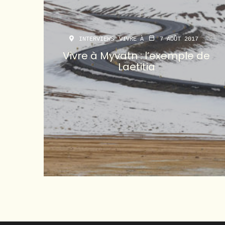
INTERVIEWS
VIVRE À
7 AOÛT 2017
Vivre à Myvatn : l’exemple de
Laetitia