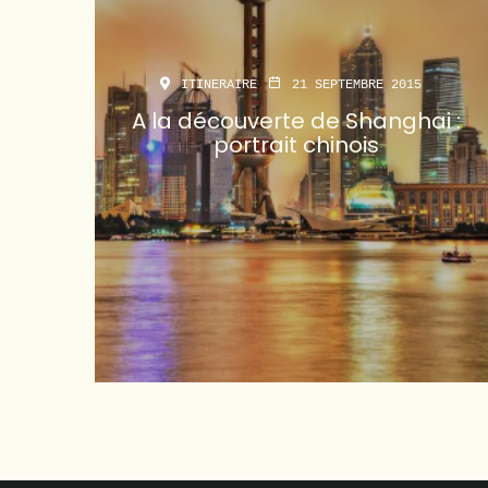
ITINERAIRE
21 SEPTEMBRE 2015
A la découverte de Shanghai :
portrait chinois