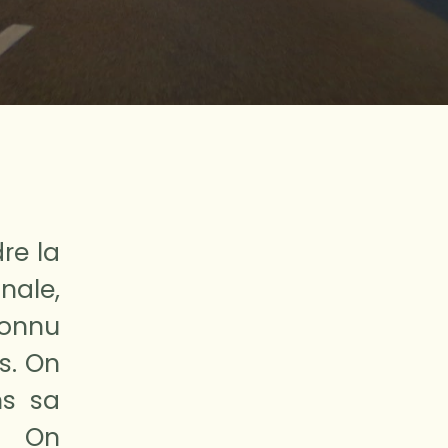
re la
nale,
connu
s. On
ns sa
. On