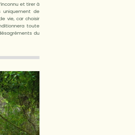
’inconnu et tirer à
as uniquement de
vie, car choisir
nditionnera toute
es désagréments du