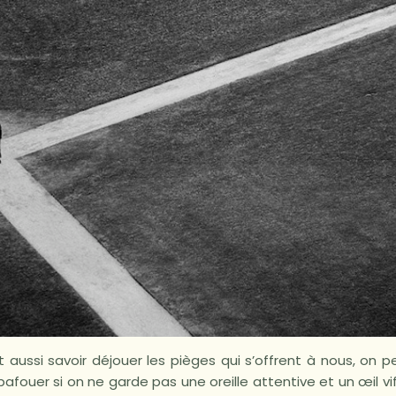
aut aussi savoir déjouer les pièges qui s’offrent à nous, on 
 bafouer si on ne garde pas une oreille attentive et un œil vi