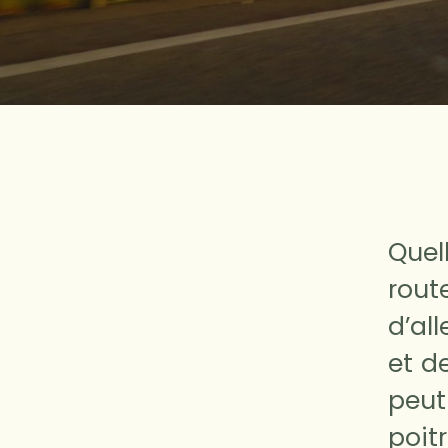
Quel
rout
d’al
et d
peut
poi