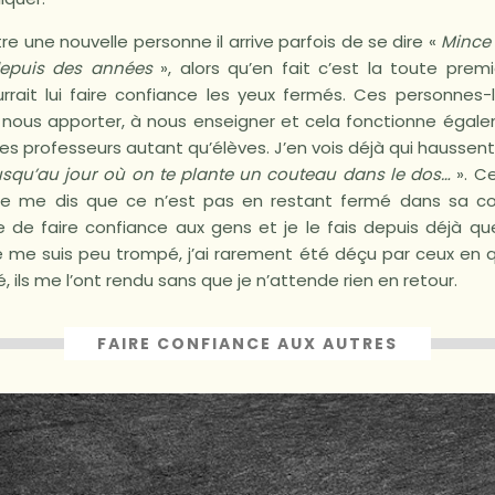
re une nouvelle personne il arrive parfois de se dire «
Mince 
depuis des années
», alors qu’en fait c’est la toute prem
ait lui faire confiance les yeux fermés. Ces personnes
nous apporter, à nous enseigner et cela fonctionne égale
 professeurs autant qu’élèves. J’en vois déjà qui haussent l
usqu’au jour où on te plante un couteau dans le dos…
». Ce
je me dis que ce n’est pas en restant fermé dans sa co
ie de faire confiance aux gens et je le fais depuis déjà q
je me suis peu trompé, j’ai rarement été déçu par ceux en q
é, ils me l’ont rendu sans que je n’attende rien en retour.
FAIRE CONFIANCE AUX AUTRES