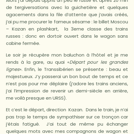
Alors j’ai depuis appris un peu le russe et après 20 min
de tergiversations avec la guichetière et quelques
agacements dans la file d’attente que j’avais créés,
j’ai pu me procurer le fameux sésame : le billet Moscou
– Kazan en plashkart, la 3eme classe des trains
russes : donc en dortoir ouvert dans le wagon sans
cabine fermée.
Le soir je récupère mon baluchon à l’hôtel et je me
rends à la gare, au quai «
Départ pour les grandes
lignes
». Enfin, le Transsibérien se présente : beau et
majestueux. J’y passerai un bon bout de temps et ce
n’est pas pour me déplaire (j’adore les trains anciens,
j’ai l’impression de revenir un demi-siècle en arrière,
me voilà presque en URSS).
Et c’est le départ, direction Kazan. Dans le train, je n’ai
pas trop le temps de sympathiser sur ce tronçon car
j’étais fatigué. J’ai tout de même pu échanger
quelques mots avec mes compagnons de wagon et