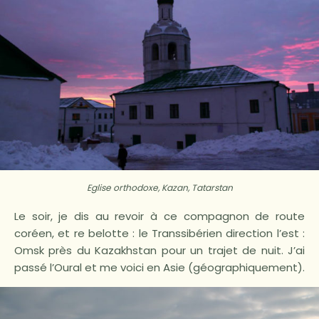
Eglise orthodoxe, Kazan, Tatarstan
Le soir, je dis au revoir à ce compagnon de route
coréen, et re belotte : le Transsibérien direction l’est :
Omsk près du Kazakhstan pour un trajet de nuit. J’ai
passé l’Oural et me voici en Asie (géographiquement).