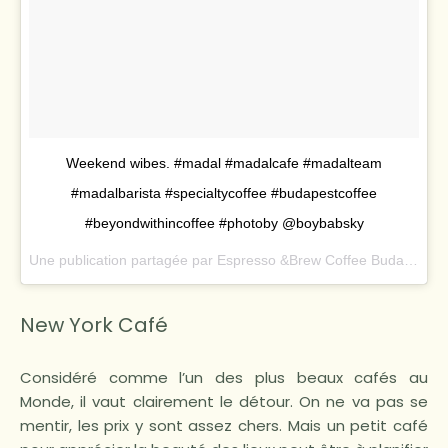
Weekend wibes. #madal #madalcafe #madalteam
#madalbarista #specialtycoffee #budapestcoffee
#beyondwithincoffee #photoby @boybabsky
Une publication partagée par
Espresso &Brew Coffee Budapest
(@
New York Café
Considéré comme l’un des plus beaux cafés au
Monde, il vaut clairement le détour. On ne va pas se
mentir, les prix y sont assez chers. Mais un petit café