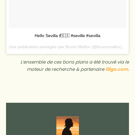
Hello Sevilla 💃🇪🇸 #seville #sevilla
Une publication partagée par
Bruno Maltor
(@brunomaltor) le
9 J
L’ensemble de ces bons plans a été trouvé via le
moteur de recherche & partenaire
liligo.com
.