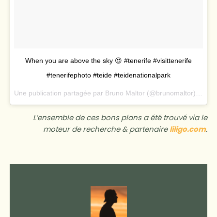
When you are above the sky 😍 #tenerife #visittenerife
#tenerifephoto #teide #teidenationalpark
Une publication partagée par
Bruno Maltor
(@brunomaltor) le
9 J
L’ensemble de ces bons plans a été trouvé via le
moteur de recherche & partenaire
liligo.com
.