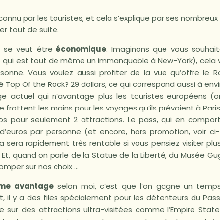
connu par les touristes, et cela s’explique par ses nombreu
er tout de suite.
s se veut être
économique
. Imaginons que vous souhaitez
ce qui est tout de même un immanquable à New-York), cela 
sonne. Vous voulez aussi profiter de la vue qu’offre le Ro
Top Of the Rock? 29 dollars, ce qui correspond aussi à env
e actuel qui n’avantage plus les touristes européens (
e frottent les mains pour les voyages qu’ils prévoient à Pari
ros pour seulement 2 attractions. Le pass, qui en comport
d’euros par personne (et encore, hors promotion, voir ci
a sera rapidement très rentable si vous pensiez visiter plu
 Et, quand on parle de la Statue de la Liberté, du Musée Gu
omper sur nos choix …
rme avantage
selon moi, c’est que l’on gagne un temps 
it, il y a des files spécialement pour les détenteurs du Pas
sur des attractions ultra-visitées comme l’Empire State 