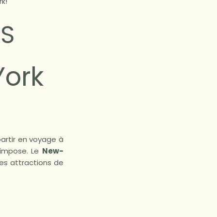
k!
SS
York
partir en voyage à
’impose. Le
New-
les attractions de