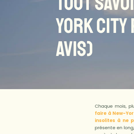
TOUT SAVO
YORK CITY 
AVIS)
Chaque mois, pl
faire à New-Yor
insolites à ne
présente en long,