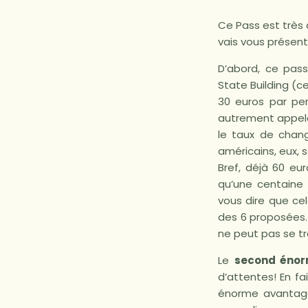
Ce Pass est très 
vais vous présent
D’abord, ce pas
State Building (
30 euros par per
autrement appelé 
le taux de chang
américains, eux, s
Bref, déjà 60 eu
qu’une centaine 
vous dire que cel
des 6 proposées.
ne peut pas se tr
Le
second éno
d’attentes! En fa
énorme avantage 