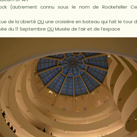
ock (autrement connu sous le nom de Rockefeller C
tue de la Liberté
OU
une croisière en bateau qui fait le tour
sée du 11 Septembre
OU
Musée de l’air et de l’espace