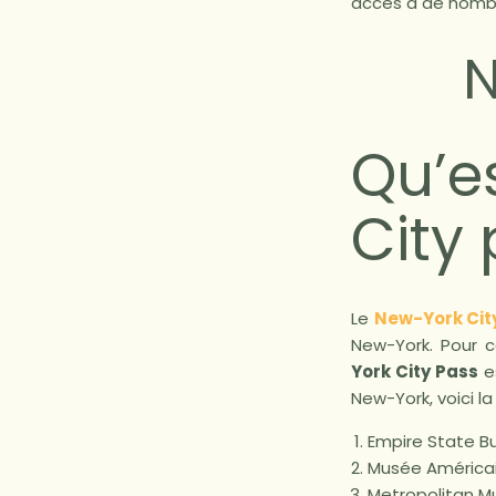
accès à de nombr
N
Qu’e
City 
Le
New-York Cit
New-York. Pour c
York City Pass
es
New-York, voici la 
Empire State Bu
Musée Américain
Metropolitan M