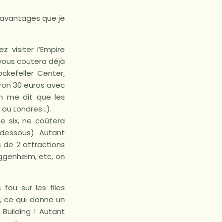
x avantages que je
 visiter l’Empire
vous coutera déjà
ckefeller Center,
iron 30 euros avec
on me dit que les
s ou Londres…).
e six, ne coûtera
-dessous). Autant
s de 2 attractions
ggenheim, etc, on
fou sur les files
s, ce qui donne un
Building ! Autant