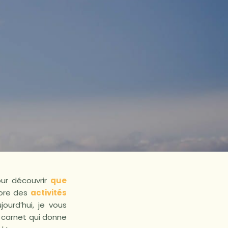
ur découvrir
que
core des
activités
ourd’hui, je vous
n carnet qui donne