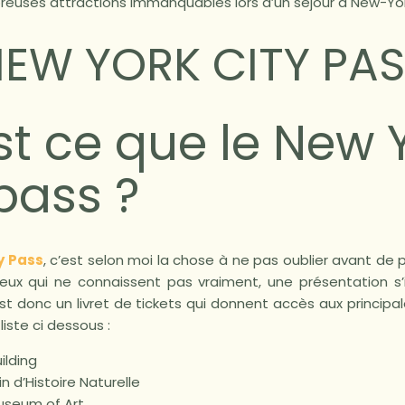
euses attractions immanquables lors d’un séjour à New-Yor
EW YORK CITY PA
st ce que le New 
pass ?
y Pass
, c’est selon moi la chose à ne pas oublier avant de 
eux qui ne connaissent pas vraiment, une présentation s
t donc un livret de tickets qui donnent accès aux principa
liste ci dessous :
ilding
 d’Histoire Naturelle
useum of Art