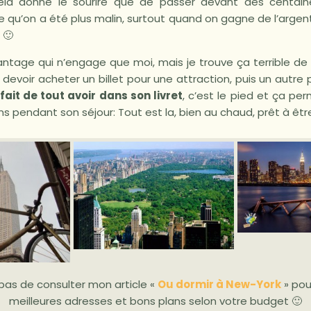
ela donne le sourire que de passer devant des centai
 qu’on a été plus malin, surtout quand on gagne de l’argent
 🙂
vantage qui n’engage que moi, mais je trouve ça terrible de
 devoir acheter un billet pour une attraction, puis un autre 
 fait de tout avoir dans son livret
, c’est le pied et ça pe
 pendant son séjour: Tout est la, bien au chaud, prêt à être 
 pas de consulter mon article «
Ou dormir à New-York
» pour
meilleures adresses et bons plans selon votre budget 🙂