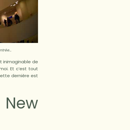
entrée…
est inimaginable de
moi. Et c’est tout
cette dernière est
 New