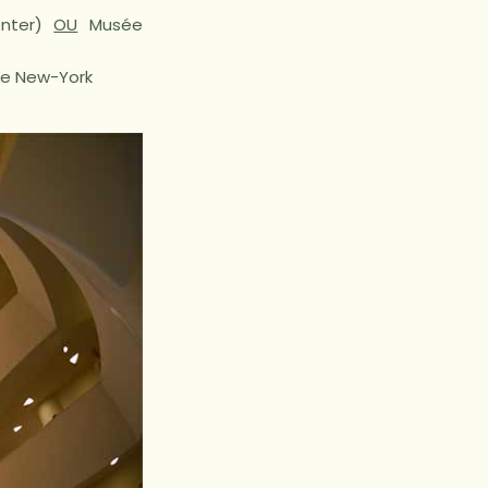
enter)
OU
Musée
 de New-York