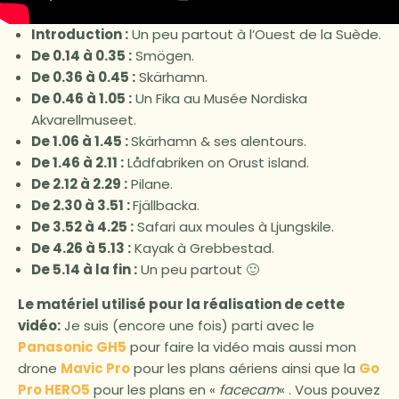
Introduction :
Un peu partout à l’Ouest de la Suède.
De 0.14 à 0.35 :
Smögen.
De 0.36 à 0.45 :
Skärhamn.
De 0.46 à 1.05 :
Un Fika au Musée Nordiska
Akvarellmuseet.
De 1.06 à 1.45 :
Skärhamn & ses alentours.
De 1.46 à 2.11 :
Lådfabriken on Orust island.
De 2.12 à 2.29 :
Pilane.
De 2.30 à 3.51 :
Fjällbacka.
De 3.52 à 4.25 :
Safari aux moules à Ljungskile.
De 4.26 à 5.13 :
Kayak à Grebbestad.
De 5.14 à la fin :
Un peu partout 🙂
Le matériel utilisé pour la réalisation de cette
vidéo:
Je suis (encore une fois) parti avec le
Panasonic GH5
pour faire la vidéo mais aussi mon
drone
Mavic Pro
pour les plans aériens ainsi que la
Go
Pro HERO5
pour les plans en «
facecam
« . Vous pouvez