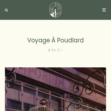
Voyage À Poudlard
A to Z