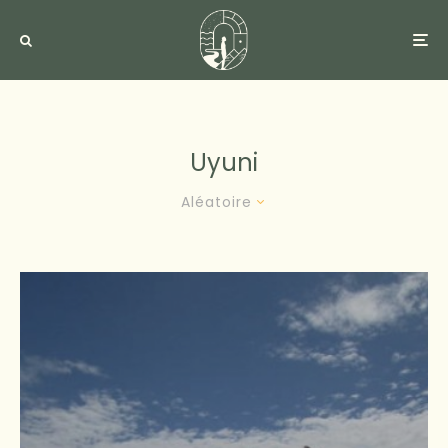
Uyuni
Aléatoire