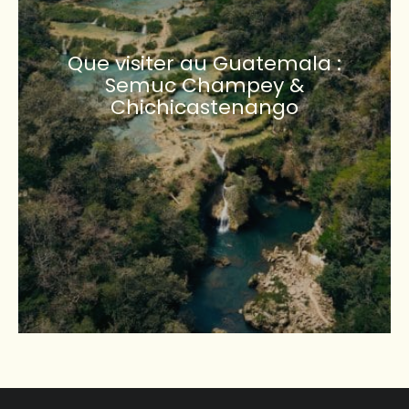
Que visiter au Guatemala :
Semuc Champey &
Chichicastenango