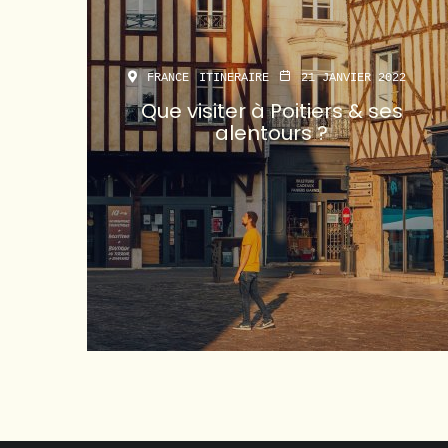
FRANCE
ITINERAIRE
21 JANVIER 2022
Que visiter à Poitiers & ses
alentours ?