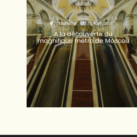
ITINERAIRE
31 AOÛT 2016
A la découverte du
magnifique metro de Moscou