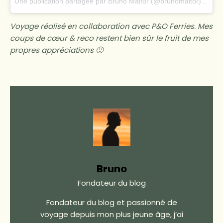
Une publication partagée par
Bruno Maltor
(@brunomaltor) le
6 J
Voyage réalisé en collaboration avec P&O Ferries. Mes
coups de cœur & reco restent bien sûr le fruit de mes
propres appréciations 🙂
Bruno
Fondateur du blog
Fondateur du blog et passionné de
voyage depuis mon plus jeune âge, j’ai