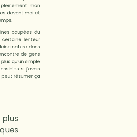
re pleinement mon
rtes devant moi et
temps.
aines coupées du
certaine lenteur
pleine nature dans
rencontre de gens
 plus qu’un simple
sibles si j’avais
On peut résumer ça
 plus
lques