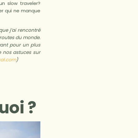
n slow traveler?
ager qui ne manque
ue j’ai rencontré
s routes du monde.
vant pour un plus
e nos astuces sur
cal.com
)
uoi ?