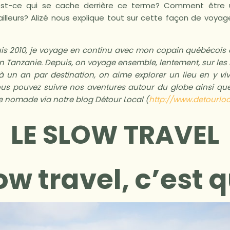
’est-ce qui se cache derrière ce terme? Comment être u
’ailleurs? Alizé nous explique tout sur cette façon de voy
uis 2010, je voyage en continu avec mon copain québécois q
en Tanzanie. Depuis, on voyage ensemble, lentement, sur le
à un an par destination, on aime explorer un lieu en y vi
s pouvez suivre nos aventures autour du globe ainsi qu
e nomade via notre blog Détour Local (
http://www.detourlo
LE SLOW TRAVEL
ow travel, c’est q