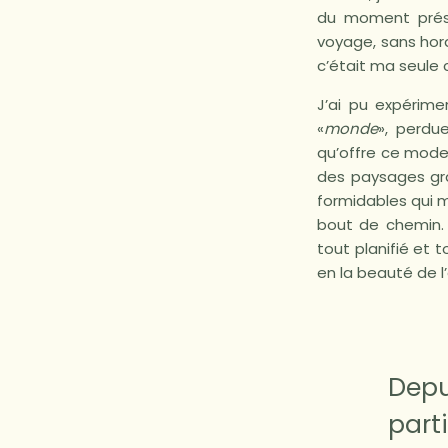
du moment présen
voyage, sans hora
c’était ma seule c
J’ai pu expérim
«
monde
», perdu
qu’offre ce mode 
des paysages gra
formidables qui m
bout de chemin. 
tout planifié et 
en la beauté de l’
Depu
part