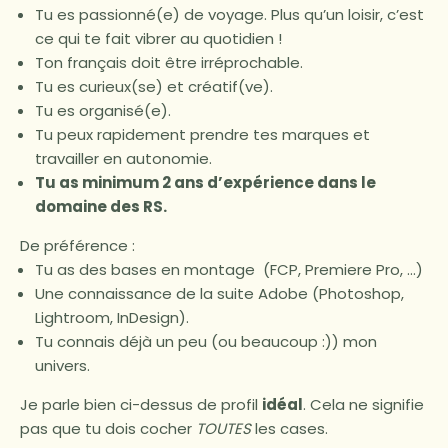
Tu es passionné(e) de voyage. Plus qu’un loisir, c’est
ce qui te fait vibrer au quotidien !
Ton français doit être irréprochable.
Tu es curieux(se) et créatif(ve).
Tu es organisé(e).
Tu peux rapidement prendre tes marques et
travailler en autonomie.
Tu as minimum 2 ans d’expérience dans le
domaine des RS.
De préférence :
Tu as des bases en montage
(FCP,
Premiere Pro, …)
Une connaissance de la suite Adobe
(Photoshop,
Lightroom, InDesign).
Tu connais déjà un peu
(ou
beaucoup :)) mon
univers.
Je parle bien ci-dessus de profil
idéal
. Cela ne signifie
pas que tu dois cocher
TOUTES
les cases.