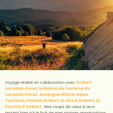
Voyage réalisé en collaboration avec
Ambert
Livradois-Forez
,
la Maison du tourisme du
Livradois-Forez
,
Auvergne-Rhône-Alpes
Tourisme
,
Festival Ambert
,
la ville d’Ambert
,
la
Fourme d’Ambert
. Mes coups de cœur & reco
restent bien sûr le fruit de mes propres appréciations