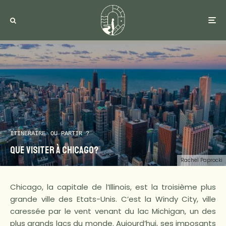
ITINERAIRE
OU PARTIR ?
Que visiter à Chicago?
Rachel Paprocki
Chicago, la capitale de l’Illinois, est la troisième plus
grande ville des Etats-Unis. C’est la Windy City, ville
caressée par le vent venant du lac Michigan, un des
plus grands lacs du monde. Aujourd’hui, ses imposants