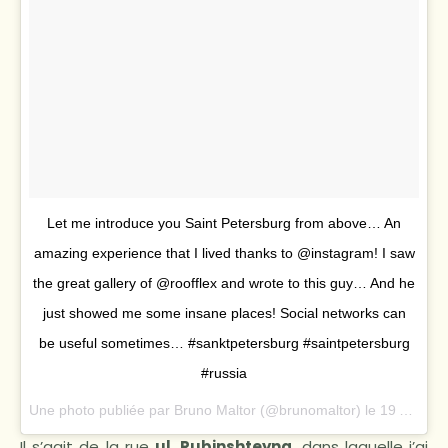
Let me introduce you Saint Petersburg from above… An
amazing experience that I lived thanks to @instagram! I saw
the great gallery of @roofflex and wrote to this guy… And he
just showed me some insane places! Social networks can
be useful sometimes… #sanktpetersburg #saintpetersburg
#russia
Une photo publiée par Bruno Maltor (@brunomaltor) le
19 Août 2016 à 10h50 PDT
Il s’agit de la rue
ul. Rubinshteyna
, dans laquelle j’ai