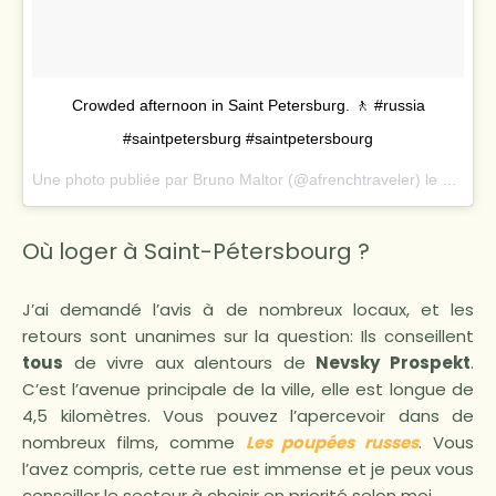
Crowded afternoon in Saint Petersburg. 🚶 #russia
#saintpetersburg #saintpetersbourg
Une photo publiée par Bruno Maltor (@afrenchtraveler) le
25 Juil
Où loger à Saint-Pétersbourg ?
J’ai demandé l’avis à de nombreux locaux, et les
retours sont unanimes sur la question: Ils conseillent
tous
de vivre aux alentours de
Nevsky Prospekt
.
C’est l’avenue principale de la ville, elle est longue de
4,5 kilomètres. Vous pouvez l’apercevoir dans de
nombreux films, comme
Les poupées russes
. Vous
l’avez compris, cette rue est immense et je peux vous
conseiller le secteur à choisir en priorité selon moi.