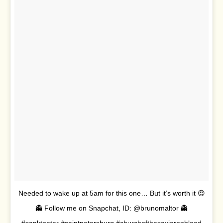
Needed to wake up at 5am for this one… But it’s worth it 😍
👻 Follow me on Snapchat, ID: @brunomaltor 👻
#sanktpeter #saintpetersburg #churchofthesavioronblood