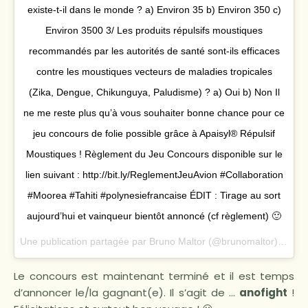
existe-t-il dans le monde ? a) Environ 35 b) Environ 350 c)
Environ 3500 3/ Les produits répulsifs moustiques
recommandés par les autorités de santé sont-ils efficaces
contre les moustiques vecteurs de maladies tropicales
(Zika, Dengue, Chikunguya, Paludisme) ? a) Oui b) Non Il
ne me reste plus qu’à vous souhaiter bonne chance pour ce
jeu concours de folie possible grâce à Apaisyl® Répulsif
Moustiques ! Règlement du Jeu Concours disponible sur le
lien suivant : http://bit.ly/ReglementJeuAvion #Collaboration
#Moorea #Tahiti #polynesiefrancaise ÉDIT : Tirage au sort
aujourd’hui et vainqueur bientôt annoncé (cf règlement) 🙂
Une publication partagée par
Bruno Maltor
(@brunomaltor) le
27 
Le concours est maintenant terminé et il est temps
d’annoncer le/la gagnant(e). Il s’agit de …
anofight
!