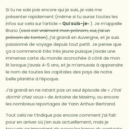
Si tu ne sais pas encore qui je suis, je vais me
présenter rapidement (même si tu auras toutes les
infos sur cela sur l’article «
Qui suis-je
« ). Je m’appelle
Bruno (
ceci est vraiment mon prénom, oui, j’ai un
prénom de tonton
), j’ai grandi en Auvergne, et je suis
passionné de voyage depuis tout petit. Je pense que
ça a commencé très très jeune puisque j’avais une
immense carte du monde accrochée à côté de mon
lit lorsque j’avais 4-5 ans, et je m’amusais à apprendre
le nom de toutes les capitales des pays de notre
belle planète à l’époque.
J’ai grandi en ne ratant pas un seul épisode de «
J’irai
dormir chez vous
» de Antoine de Maximy, ou encore
les nombreux reportages de Yann Arthus-Bertrand.
Tout cela ne t’indique pas encore comment j’ai fait
pour en arriver où j’en suis actuellement, mais je
trouvais ça important de poser les bases du contexte